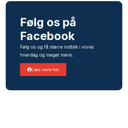
Følg os ​på
Facebook
Følg os og få større indblik i vores
hverdag og meget mere.
Læs mere her
S​kal vi ringe dig op?
Vi er altid klar til at hjælpe dig videre og
svare på eventuelle spørgsmål du må