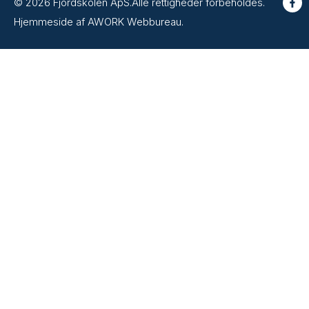
© 2026 Fjordskolen ApS.
Alle rettigheder forbeholdes.
Hjemmeside af AWORK Webbureau.